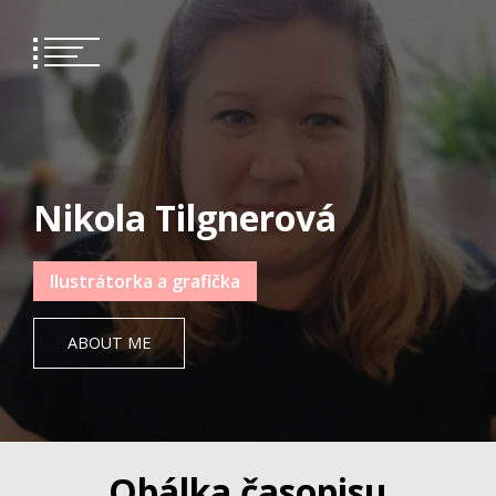
Skip
to
content
Nikola Tilgnerová
Ilustrátorka a grafička
ABOUT ME
Obálka časopisu