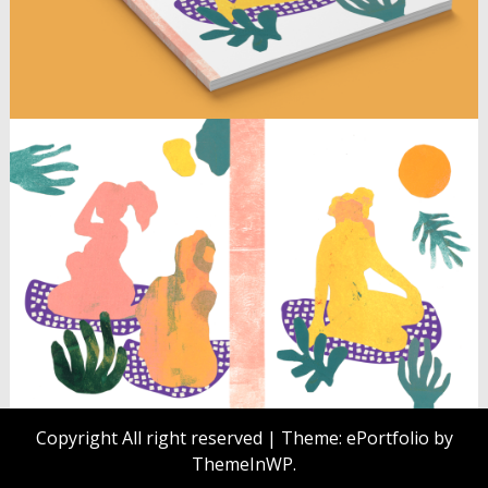
Copyright All right reserved
|
Theme: ePortfolio by
ThemeInWP
.