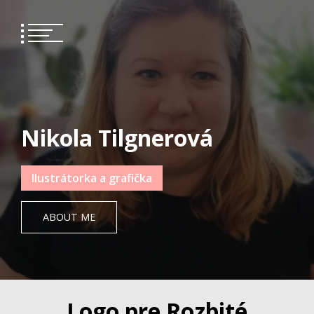
Skip
to
content
Nikola Tilgnerová
Ilustrátorka a grafička
ABOUT ME
Logo pre Rozbité